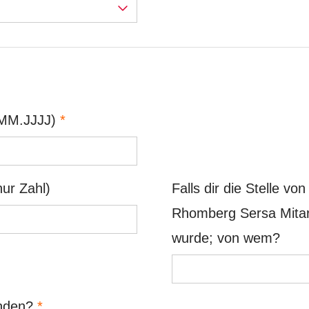
T.MM.JJJJ)
*
ur Zahl)
Falls dir die Stelle vo
Rhomberg Sersa Mita
wurde; von wem?
unden?
*