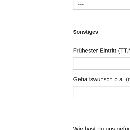
---
Sonstiges
Frühester Eintritt (T
Gehaltswunsch p.a. (n
Wie hast du uns gef