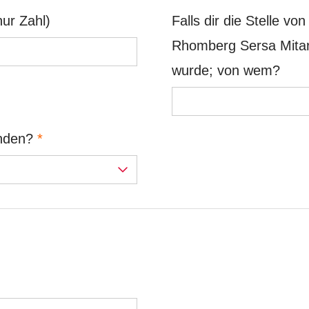
ur Zahl)
Falls dir die Stelle vo
Rhomberg Sersa Mita
wurde; von wem?
unden?
*