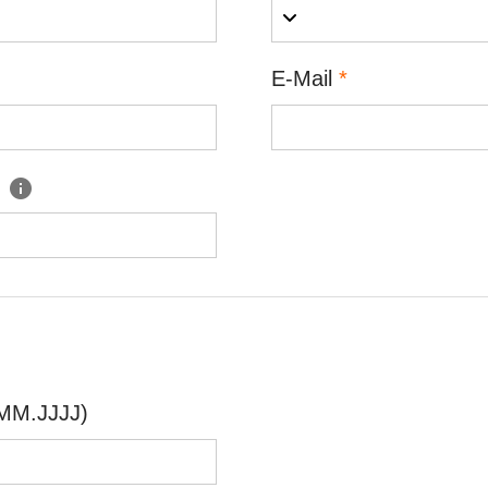
E-Mail
*
d
T.MM.JJJJ)