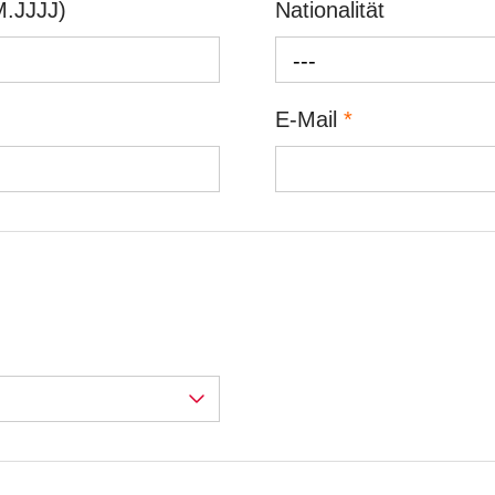
.JJJJ)
Nationalität
---
E-Mail
*