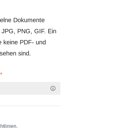
zelne Dokumente
, JPG, PNG, GIF. Ein
de keine PDF- und
sehen sind.
n
*
tlinien.