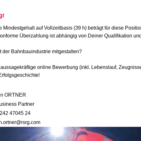
g!
he Mindestgehalt auf Vollzeitbasis (39 h) beträgt für diese Posi
konforme Überzahlung ist abhängig von Deiner Qualifikation un
t der Bahnbauindustrie mitgestalten?
ussagekräftige online Bewerbung (inkl. Lebenslauf, Zeugnisse,
rfolgsgeschichte!
in ORTNER
siness Partner
242 47045 24
n.ortner@rsrg.com