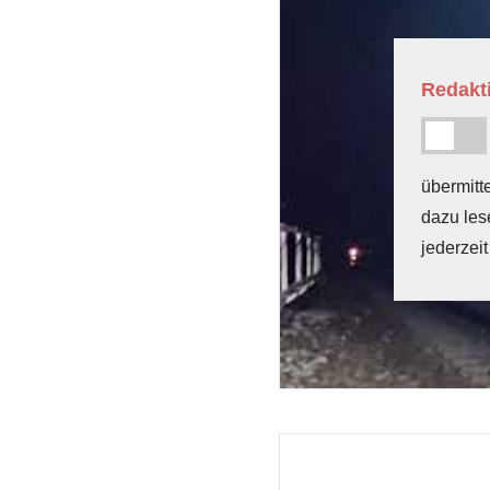
Redakti
übermitt
dazu les
jederzeit