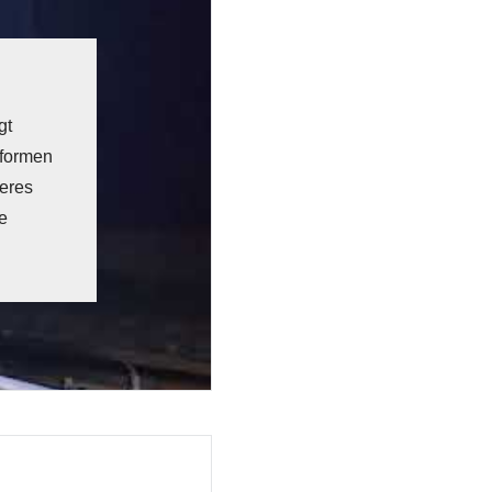
gt
tformen
heres
e