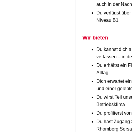
auch in der Nach
Du verfügst über
Niveau B1
Wir bieten
Du kannst dich a
verlassen – in d
Du erhältst ein F
Alltag
Dich erwartet ei
und einer gelebt
Du wirst Teil un
Betriebsklima
Du profitierst vo
Du hast Zugang z
Rhomberg Sersa